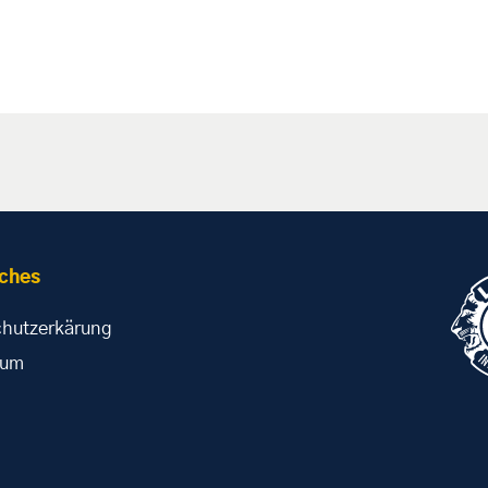
iches
hutzerkärung
sum