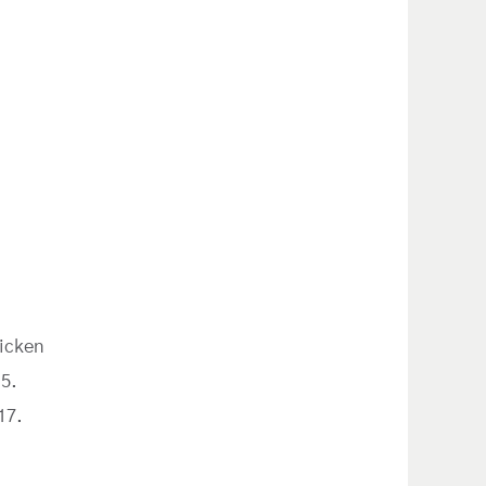
licken
15.
17.