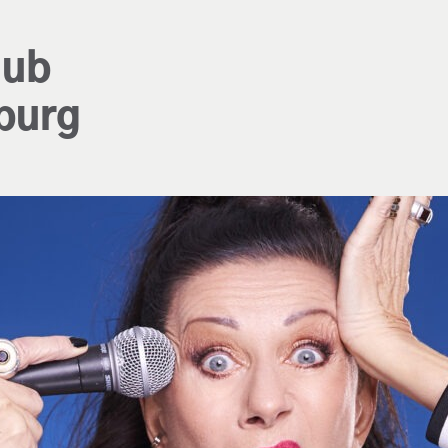
lub
burg