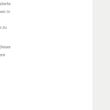
sterte
ben in
e zu
dieser
ere